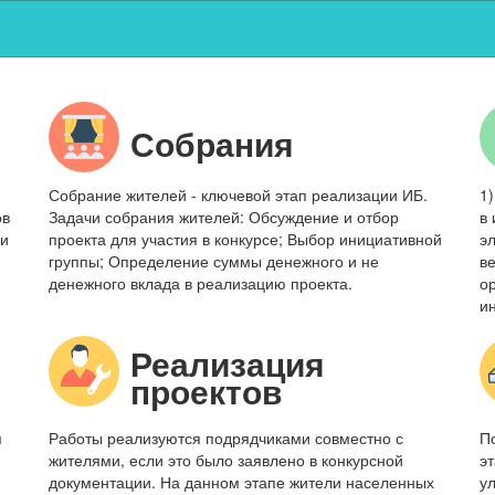
Собрания
Собрание жителей - ключевой этап реализации ИБ.
1
ов
Задачи собрания жителей: Обсуждение и отбор
в
 и
проекта для участия в конкурсе; Выбор инициативной
э
группы; Определение суммы денежного и не
в
денежного вклада в реализацию проекта.
о
и
Реализация
проектов
я
Работы реализуются подрядчиками совместно с
П
жителями, если это было заявлено в конкурсной
э
документации. На данном этапе жители населенных
у